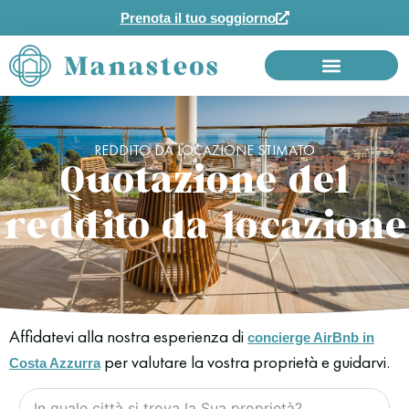
Prenota il tuo soggiorno
REDDITO DA LOCAZIONE STIMATO
Quotazione del
reddito da locazione
Affidatevi alla nostra esperienza di
concierge AirBnb in
per valutare la vostra proprietà e guidarvi.
Costa Azzurra