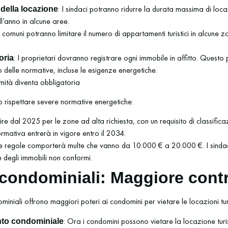
: I sindaci potranno ridurre la durata massima di loc
 della locazione
ll’anno in alcune aree.
 I comuni potranno limitare il numero di appartamenti turistici in alcune z
: I proprietari dovranno registrare ogni immobile in affitto. Questo 
oria
o delle normative, incluse le esigenze energetiche.
rmità diventa obbligatoria
o rispettare severe normative energetiche:
ire dal 2025 per le zone ad alta richiesta, con un requisito di classifica
ormativa entrerà in vigore entro il 2034.
te regole comporterà multe che vanno da 10.000 € a 20.000 €. I sindaci
 degli immobili non conformi.
 condominiali: Maggiore contr
iniali offrono maggiori poteri ai condomini per vietare le locazioni turi
: Ora i condomini possono vietare la locazione tu
nto condominiale