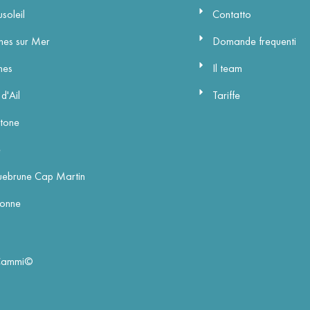
soleil
Contatto
es sur Mer
Domande frequenti
nes
Il team
d'Ail
Tariffe
tone
e
ebrune Cap Martin
onne
 Cammi©