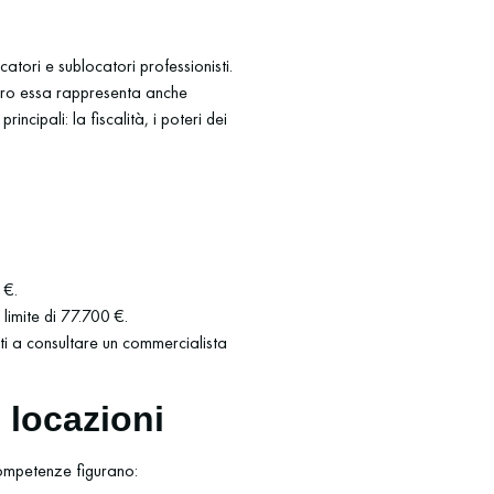
atori e sublocatori professionisti.
altro essa rappresenta anche
incipali: la fiscalità, i poteri dei
 €.
limite di 77.700 €.
tati a consultare un commercialista
 locazioni
competenze figurano: