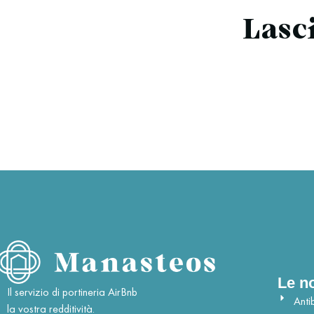
Lasci
Le no
Il servizio di portineria AirBnb
Anti
la vostra redditività.