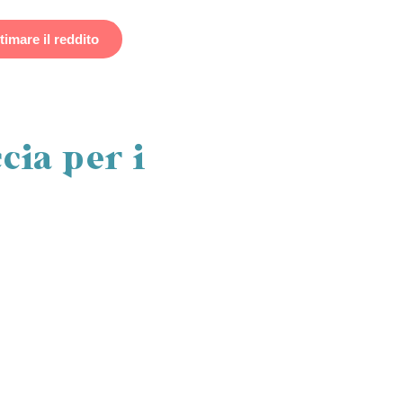
timare il reddito
Prenota il tuo soggiorno
cia per i