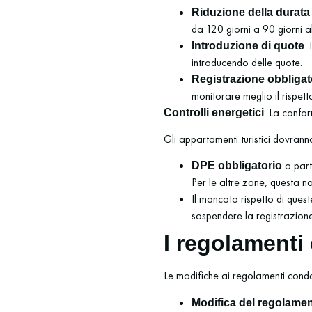
Riduzione della durata
da 120 giorni a 90 giorni a
:
Introduzione di quote
introducendo delle quote.
Registrazione obbligat
monitorare meglio il rispett
: La confo
Controlli energetici
Gli appartamenti turistici dovrann
a part
DPE obbligatorio
Per le altre zone, questa n
Il mancato rispetto di ques
sospendere la registrazione
I regolamenti
Le modifiche ai regolamenti condom
Modifica del regolame