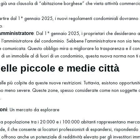
e già una clausola di “abitazione borghese” che vieta attività commercial
artire dal 1° gennaio 2025, i nuovi regolamenti condominiali dovranno 
o.
: Dal 1° gennaio 2025, i proprietari che desiderano af
’amministratore
 l’amministratore del condominio. Sebbene l’amministratore non sia ten
 comunicata. Questo obbligo mira a migliorare la trasparenza e il contr
o di un immobile al di fuori di un condominio, questa nuova norma non ti
elle piccole e medie città
le più colpite da queste nuove restrizioni. Tuttavia, esistono opportunità
sono meno severe. Queste zone, spesso considerate come non soggette a 
.
: Un mercato da esplorare
ioni
una popolazione tra i 20.000 e i 100.000 abitanti rappresentano mercati 
ide, il che consente ai locatori professionisti di espandersi, risponde
 offrono anche un potenziale di redditività elevato per gli investitori immo