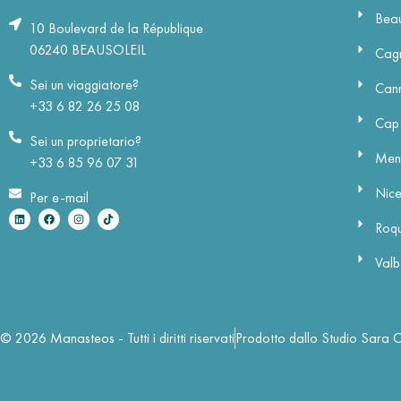
Beau
10 Boulevard de la République
06240 BEAUSOLEIL
Cagn
Sei un viaggiatore?
Can
+33 6 82 26 25 08
Cap 
Sei un proprietario?
Men
+33 6 85 96 07 31
Nic
Per e-mail
Roqu
Valb
© 2026 Manasteos - Tutti i diritti riservati
Prodotto dallo Studio Sara