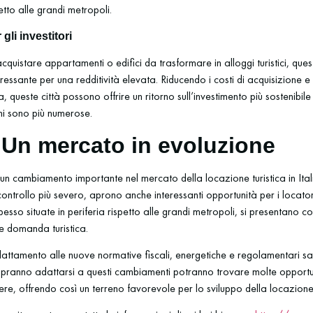
petto alle grandi metropoli.
gli investitori
acquistare appartamenti o edifici da trasformare in alloggi turistici, que
ressante per una redditività elevata. Riducendo i costi di acquisizione
 queste città possono offrire un ritorno sull’investimento più sostenibile 
ni sono più numerose.
 Un mercato in evoluzione
n cambiamento importante nel mercato della locazione turistica in Ita
rollo più severo, aprono anche interessanti opportunità per i locatori pr
esso situate in periferia rispetto alle grandi metropoli, si presentano c
te domanda turistica.
l’adattamento alle nuove normative fiscali, energetiche e regolamentari 
sapranno adattarsi a questi cambiamenti potranno trovare molte opportun
re, offrendo così un terreno favorevole per lo sviluppo della locazione 