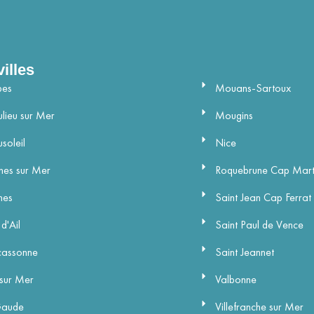
illes
Nos villes
bes
Mouans-Sartoux
lieu sur Mer
Mougins
soleil
Nice
es sur Mer
Roquebrune Cap Mart
nes
Saint Jean Cap Ferrat
d'Ail
Saint Paul de Vence
cassonne
Saint Jeannet
sur Mer
Valbonne
Gaude
Villefranche sur Mer