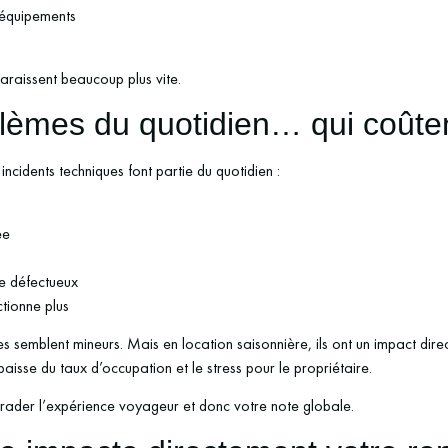
s équipements
paraissent beaucoup plus vite.
blèmes du quotidien… qui coûte
incidents techniques font partie du quotidien :
ée
e défectueux
ctionne plus
es semblent mineurs. Mais en location saisonnière, ils ont un impact direc
sse du taux d’occupation et le stress pour le propriétaire.
égrader l’expérience voyageur et donc votre note globale.