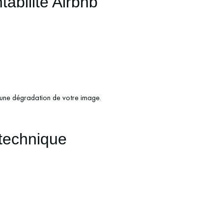
abilité Airbnb
et une dégradation de votre image.
 technique