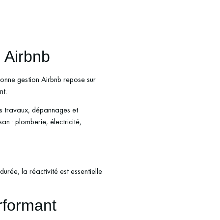
n Airbnb
 bonne gestion Airbnb repose sur
nt.
its travaux, dépannages et
n : plomberie, électricité,
urée, la réactivité est essentielle
erformant