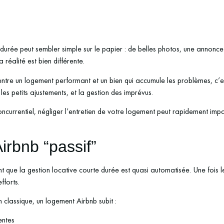
durée peut sembler simple sur le papier : de belles photos, une annonce 
réalité est bien différente.
 entre un logement performant et un bien qui accumule les problèmes, c’e
les petits ajustements, et la gestion des imprévus.
currentiel, négliger l’entretien de votre logement peut rapidement impa
Airbnb “passif”
que la gestion locative courte durée est quasi automatisée. Une fois le b
efforts.
 classique, un logement Airbnb subit :
entes