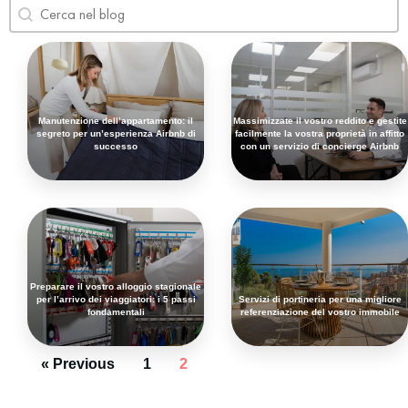
Search content
Rechercher
Manutenzione dell’appartamento: il
Massimizzate il vostro reddito e gestite
segreto per un’esperienza Airbnb di
facilmente la vostra proprietà in affitto
successo
con un servizio di concierge Airbnb
Preparare il vostro alloggio stagionale
per l’arrivo dei viaggiatori: i 5 passi
Servizi di portineria per una migliore
fondamentali
referenziazione del vostro immobile
« Previous
1
2